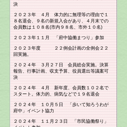
決
２０２３年 ４月 体力的に無理等の理由で１
８名退会、９名の新規入会があり、４月末での
会員数は１０８名(市内９８名、市外１０名)
２０２３年１１月 「府中協働まつり」参加
２０２３年度 ２２例会計画の全例会２２
回実施。
２０２４年 ３月２７日 会員総会実施。決算
報告、行事計画、収支予算、役員選出等議案可
決
２０２４年 ４月 新年度、会員数１０２名で
スタート。体力的、病気などで１９名退会
２０２４年 １０月５日 「歩いて知ろうわが
府中」イベント協力
２０２４年 １１月２３日 「市民協働祭り」