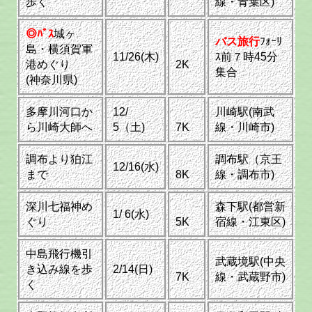
歩く
線・青葉区)
◎ﾊﾞｽ
城ヶ
バス旅行
ﾌｫｰﾘ
島・横須賀軍
11/26(木)
ｽ前７時45分
港めぐり
2K
集合
(神奈川県)
多摩川河口か
12/
川崎駅(南武
ら川崎大師へ
5（土)
7K
線・川崎市)
調布より狛江
調布駅（京王
12/16(水)
まで
8K
線・調布市)
深川七福神め
森下駅(都営新
1/ 6(水)
ぐり
5K
宿線・江東区)
中島飛行機引
武蔵境駅(中央
き込み線を歩
2/14(日)
7K
線・武蔵野市)
く