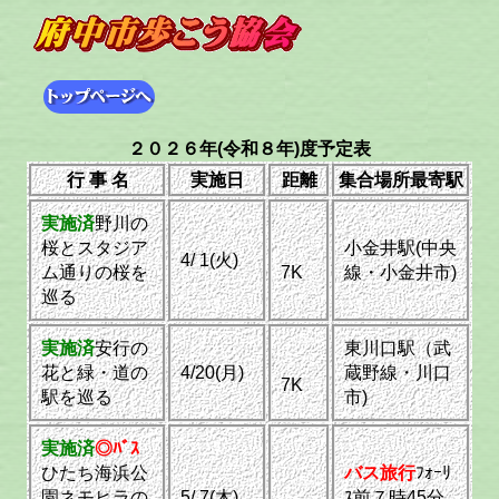
２０２６年(令和８年)度予定表
行 事 名
実施日
距離
集合場所最寄駅
実施済
野川の
桜とスタジア
小金井駅(中央
4/ 1(火)
ム通りの桜を
7K
線・小金井市)
巡る
実施済
安行の
東川口駅（武
花と緑・道の
4/20(月)
蔵野線・川口
7K
駅を巡る
市)
実施済
◎ﾊﾞｽ
ひたち海浜公
バス旅行
ﾌｫｰﾘ
園ネモヒラの
5/ 7(木)
ｽ前７時45分