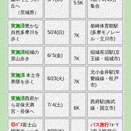
5.5K
丘へ
集合
（茨城県）
実施済
豊かな
柴崎体育館駅
自然多摩川を
5/24(日)
(多摩モノレー
7K
歩く
ル・立川市)
実施済
稲城の
稲城長沼駅(京
6/ 5(金)
里山歩き
7K
王線・稲城市)
北小金井駅(常
実施済
本土寺
6/23(火)
磐線線・松戸
界隈を歩く
7K
市)
実施済
西府か
西府駅(南武
ら谷保天満
7/ 4(土)
6K
線・国立市)
宮・谷保へ
◎ﾊﾞｽ
富士山
バス旅行
ﾌｫｰﾘ