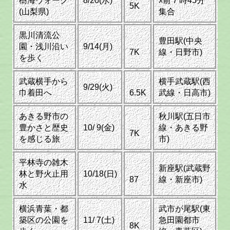
樹海ウォーク
8/20(水)
ｽ前７時45分
5K
(山梨県)
集合
黒川清流公
豊田駅(中央
園・浅川沿い
9/14(月)
7K
線・日野市)
を歩く
武蔵横手から
横手武蔵駅(西
9/29(火)
巾着田へ
6.5K
武線・日高市)
あきる野市の
秋川駅(五日市
豊かさと歴史
10/ 9(金)
線・あきる野
7K
を感じる旅
市)
平林寺の雑木
新座駅(武蔵野
林と野火止用
10/18(日)
87
線・新座市)
水
横浜青葉・都
武市が尾駅(東
築区の公園を
11/ 7(土)
急田園都市
8K